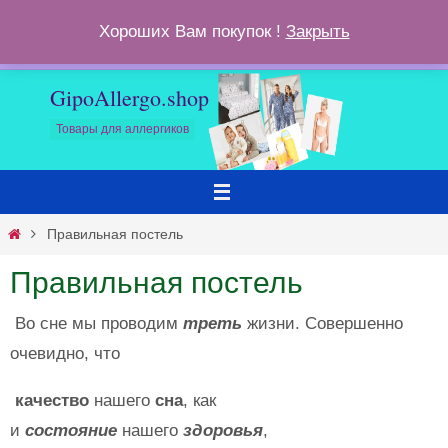
Перейти
ОПЛАТА И ДОСТАВКА
ПОЛИТИКА ВОЗВРАТА
КОРЗИНА
Хороших Вам покупок !
Закрыть
к
КОНТАКТЫ
содержимому
GipoAllergo.shop
Товары для аллергиков
Главная
Правильная постель
Правильная постель
Во сне мы проводим
треть
жизни. Совершенно
очевидно, что
качество
нашего
сна
, как
и
состояние
нашего
здоровья
,