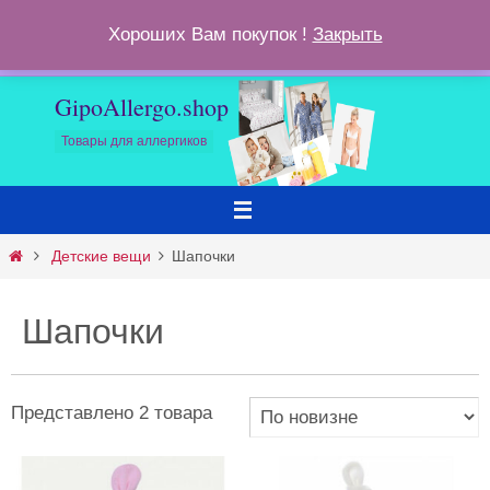
Перейти
ОПЛАТА И ДОСТАВКА
ПОЛИТИКА ВОЗВРАТА
КОРЗИНА
Хороших Вам покупок !
Закрыть
к
КОНТАКТЫ
содержимому
GipoAllergo.shop
Товары для аллергиков
Главная
Детские вещи
Шапочки
Шапочки
Представлено 2 товара