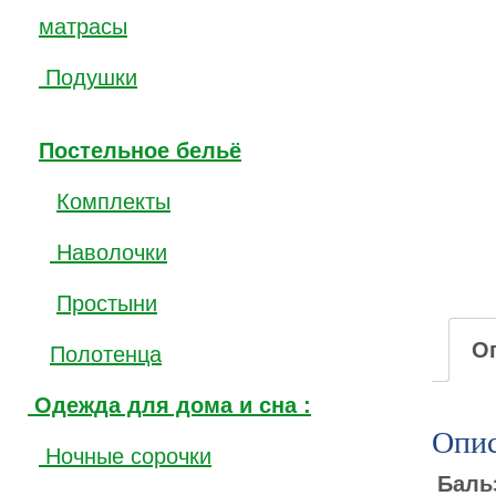
матрасы
Подушки
Постельное бельё
Комплекты
Наволочки
Простыни
О
Полотенца
Одежда для дома и сна :
Опис
Ночные сорочки
Баль