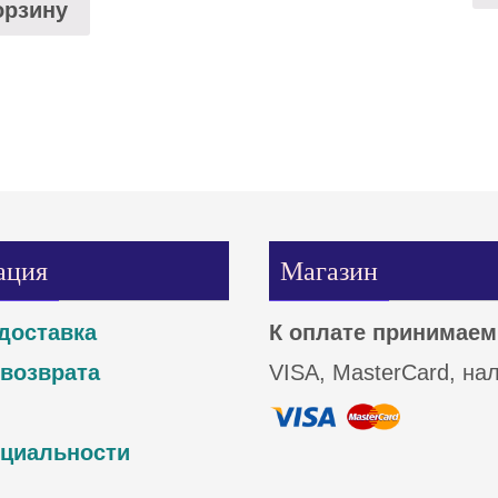
орзину
ация
Магазин
доставка
К оплате принимаем
 возврата
VISA, MasterCard, на
циальности