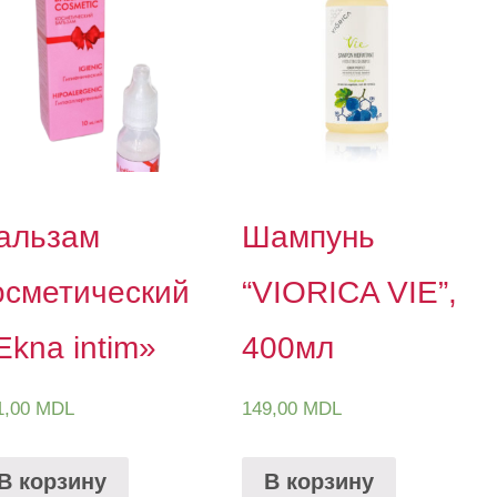
альзам
Шампунь
осметический
“VIORICA VIE”,
Ekna intim»
400мл
1,00
MDL
149,00
MDL
В корзину
В корзину