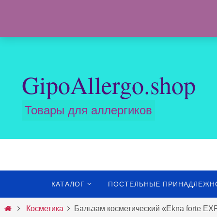
Перейти
к
содержимому
GipoAllergo.shop
Товары для аллергиков
Перейти
КАТАЛОГ
ПОСТЕЛЬНЫЕ ПРИНАДЛЕЖН
к
содержимому
Главная
Косметика
Бальзам косметический «Ekna forte E