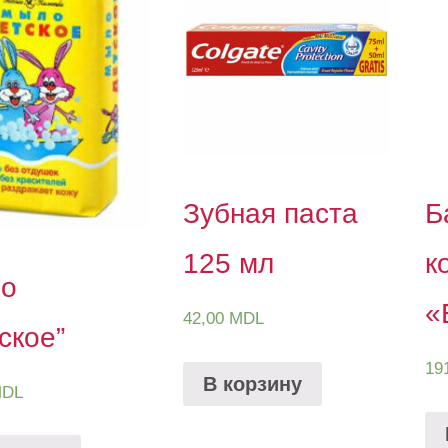
Зубная паста
Б
125 мл
к
о
«
42,00
MDL
ское”
19
В корзину
DL