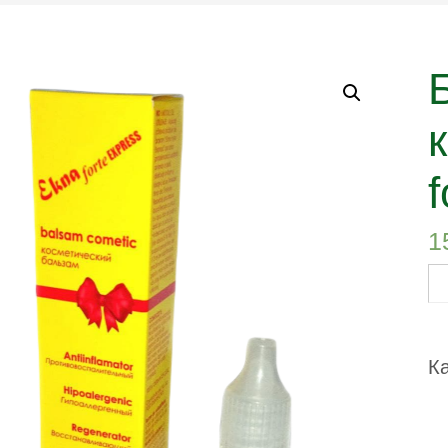
1
К
т
Б
К
ко
«