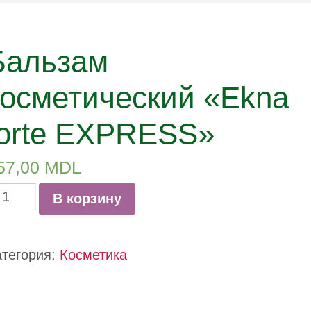
Бальзам
косметический «Ekna
forte EXPRESS»
57,00
MDL
оличество
В корзину
овара
альзам
атегория:
Косметика
сметический
Ekna