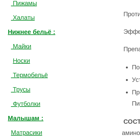
Пижамы
Прот
Халаты
Эффе
Нижнее бельё :
Майки
Препа
Носки
По
Термобельё
Ус
Трусы
Пр
Пи
Футболки
Малышам :
СОСТ
Матрасики
амино