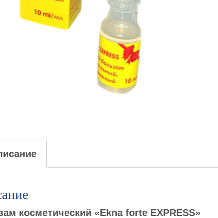
fo
E
писание
ание
зам косметический «Ekna forte EXPRESS»