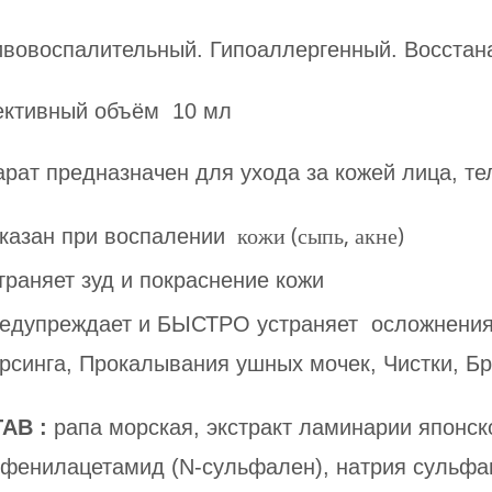
ивовоспалительный. Гипоаллергенный. Восста
ктивный объём 10 мл
рат предназначен для ухода за кожей лица, тел
кожи (сыпь, акне)
казан при воспалении
траняет зуд и покраснение кожи
едупреждает и БЫСТРО устраняет осложнения 
рсинга, Прокалывания ушных мочек, Чистки, Бр
АВ :
рапа морская, экстракт ламинарии японс
фенилацетамид (N-сульфален), натрия сульфац