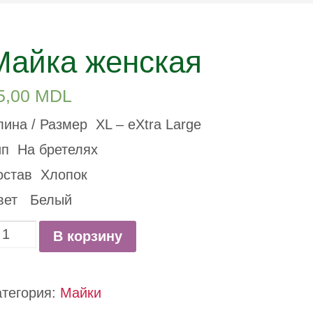
Майка женская
5,00
MDL
ина / Размер XL – eXtra Large
ип На бретелях
остав Хлопок
вет Белый
оличество
В корзину
овара
айка
атегория:
Майки
енская