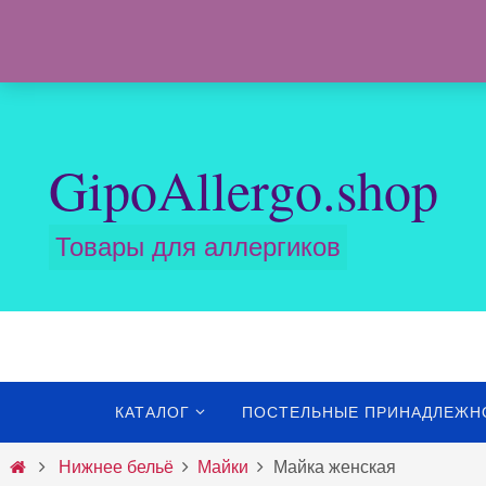
Перейти
к
содержимому
GipoAllergo.shop
Товары для аллергиков
Перейти
КАТАЛОГ
ПОСТЕЛЬНЫЕ ПРИНАДЛЕЖН
к
содержимому
Главная
Нижнее бельё
Майки
Майка женская