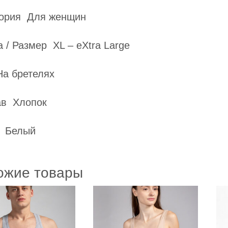
гория Для женщин
 / Размер XL – eXtra Large
На бретелях
ав Хлопок
 Белый
ожие товары