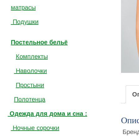
матрасы
Подушки
Постельное бельё
Комплекты
Наволочки
Простыни
О
Полотенца
Одежда для дома и сна :
Опис
Ночные сорочки
Брен