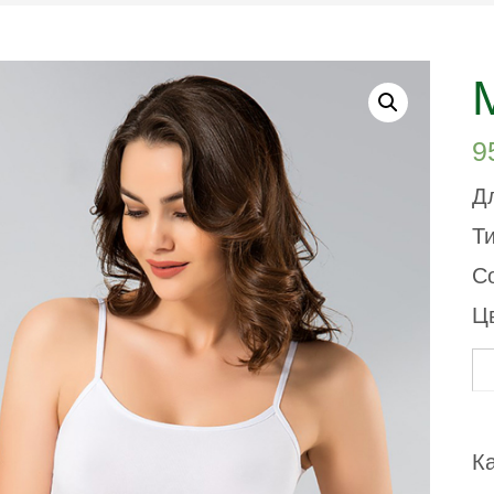
9
Дл
Т
С
Ц
К
т
М
К
ж