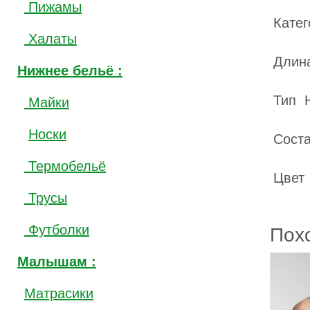
Пижамы
Кате
Халаты
Длина
Нижнее бельё :
Тип 
Майки
Носки
Сост
Термобельё
Цвет
Трусы
Футболки
Пох
Малышам :
Матрасики