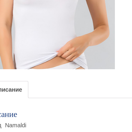
писание
ание
д Namaldi