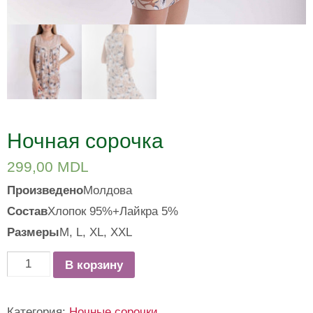
Ночная сорочка
299,00
MDL
Произведено
Молдова
Состав
Хлопок 95%+Лайкра 5%
Размеры
M, L, ХL, XXL
Количество
В корзину
товара
Ночная
Категория:
Ночные сорочки