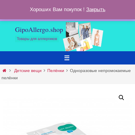
Перейти
ОПЛАТА И ДОСТАВКА
ПОЛИТИКА ВОЗВРАТА
КОРЗИНА
Хороших Вам покупок !
Закрыть
к
КОНТАКТЫ
содержимому
GipoAllergo.shop
Товары для аллергиков
Главная
Детские вещи
Пелёнки
Одноразовые непромокаемые
пелёнки